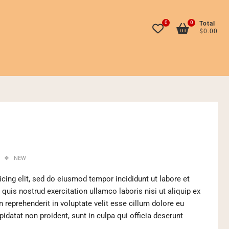
0
0
Total
$0.00
E
NEW
cing elit, sed do eiusmod tempor incididunt ut labore et
uis nostrud exercitation ullamco laboris nisi ut aliquip ex
reprehenderit in voluptate velit esse cillum dolore eu
pidatat non proident, sunt in culpa qui officia deserunt