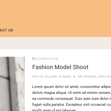
ACT US
2019年3月22日
Fashion Model Shoot
POST BY
GC_USER
IMAGE
ART
,
FASHION
,
LIFESTYL
Lorem ipsum dolor sit amet, consectetur adipisi
dolore magna aliqua. Ut enim ad minim veniam, q
ea commodo consequat. Duis aute irure dolor in 
fugiat nulla pariatur. Excepteur sint occaecat cu
mollit anim id est laborum.