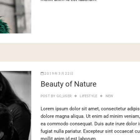
2019年3月22日
Beauty of Nature
POST BY
GC_USER
LIFESTYLE
NEW
Lorem ipsum dolor sit amet, consectetur adipisi
dolore magna aliqua. Ut enim ad minim veniam, q
ea commodo consequat. Duis aute irure dolor in 
fugiat nulla pariatur. Excepteur sint occaecat cu
mollit anim id est laborum.